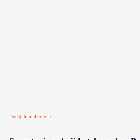
Strona
jest
niedostępna
Ogłoszenie
zostało
wycofane
Dodaj do ulubionych