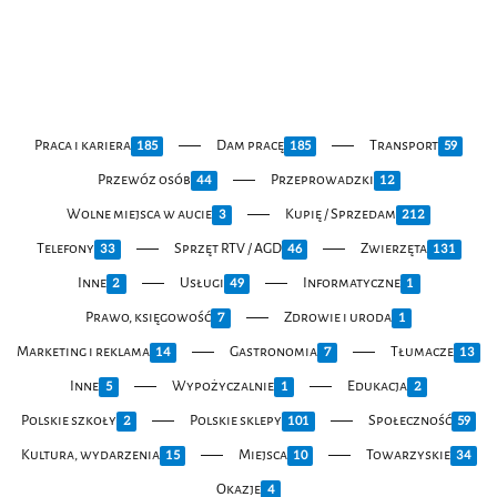
Praca i kariera
Dam pracę
Transport
185
185
59
Przewóz osób
Przeprowadzki
44
12
Wolne miejsca w aucie
Kupię / Sprzedam
3
212
Telefony
Sprzęt RTV / AGD
Zwierzęta
33
46
131
Inne
Usługi
Informatyczne
2
49
1
Prawo, księgowość
Zdrowie i uroda
7
1
Marketing i reklama
Gastronomia
Tłumacze
14
7
13
Inne
Wypożyczalnie
Edukacja
5
1
2
Polskie szkoły
Polskie sklepy
Społeczność
2
101
59
Kultura, wydarzenia
Miejsca
Towarzyskie
15
10
34
Okazje
4