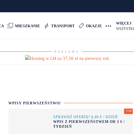
WIĘCEJ
CA
MIESZKANIE
TRANSPORT
OKAZJE
WSZYSTKI
REKLAMA
WPISY PIERWSZEŃSTWO!
SPRAWDŹ OFERTĘ! 0,40 € / DZIEŃ
OKAZJE
WPIS Z PIERWSZEŃSTWEM OD 3 € /
ZAŁÓŻ SWÓJ SKLEP Z
TYDZIEŃ
KOSZULKAMI Z NADRUKIEM