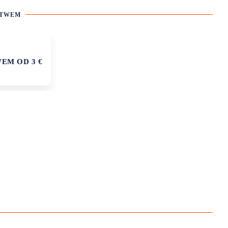
STWEM
EM OD 3 €
YSTAJ
OKAZJE
ZAŁÓŻ SWÓJ SKLEP Z
KOSZULKAMI Z NADRUKIEM