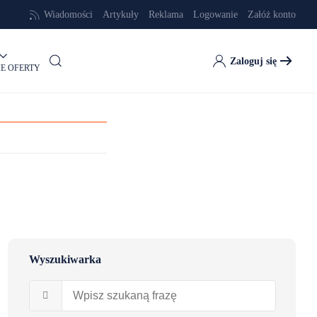
Wiadomości
Artykuły
Reklama
Logowanie
Załóż konto
Zaloguj się
E OFERTY
Wyszukiwarka
SPRAWDŹ OFERTĘ! 0,70 € / DZIEŃ
OKAZJA! WPIS SPECJALNY OD 5 €
ZA TYDZIEŃ