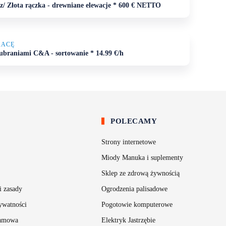
z/ Złota rączka - drewniane elewacje * 600 € NETTO
RACĘ
ubraniami C&A - sortowanie * 14.99 €/h
S
POLECAMY
Strony internetowe
Miody Manuka i suplementy
Sklep ze zdrową żywnością
i zasady
Ogrodzenia palisadowe
ywatności
Pogotowie komputerowe
lamowa
Elektryk Jastrzębie