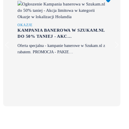
OKAZJE
KAMPANIA BANEROWA W SZUKAM.NL
DO 50% TANIEJ - AKC…
Oferta specjalna - kampanie banerowe w Szukam.nl z
rabatem. PROMOCJA - PAKIE…
OK
ZA
N
Zał
kos