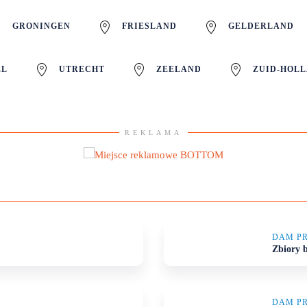
GRONINGEN
FRIESLAND
GELDERLAND
EL
UTRECHT
ZEELAND
ZUID-HOL
REKLAMA
DAM P
Zbiory b
DAM P