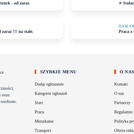
truck - od zaraz
⭐ Stolar
DAM P
zaraz !!! na stałe.
Praca z 
SZYBKIE MENU
O NA
Dodaj ogłoszenie
Kontakt
zności.
Kategorie ogłoszeń
O nas
 oraz
m osobom.
Start
Partnerzy
Praca
Regulamin 
Mieszkanie
Polityka pr
Transport
Oferta rek