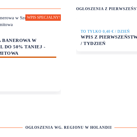
OGŁOSZENIA Z PIERWSZEŃ
TO TYLKO 0,40 € / DZIEŃ
OKAZJE
WPIS Z PIERWSZEŃSTW
A BANEROWA W
WYMIENIAJ BEZPIECZNIE
/ TYDZIEŃ
 DO 50% TANIEJ -
WALUTĘ ONLINE - SKORZ
MITOWA
Z PROMOCJI
OGŁOSZENIA WG. REGIONU W HOLANDII