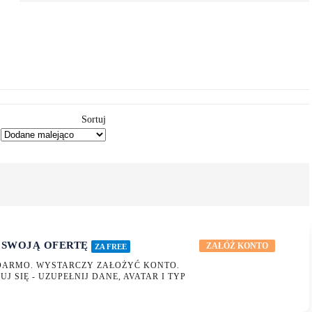
Sortuj
 SWOJĄ OFERTĘ
ZAŁÓŻ KONTO
ZA FREE
DARMO. WYSTARCZY ZAŁOŻYĆ KONTO.
UJ SIĘ - UZUPEŁNIJ DANE, AVATAR I TYP