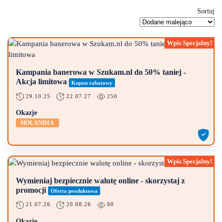
Sortuj
Kampania banerowa w Szukam.nl do 50% taniej -
Akcja limitowa
Kupon rabatowy
29.10.25
22.07.27
250
Okazje
HOLANDIA
Wymieniaj bezpiecznie walutę online - skorzystaj z
promocji
Oferta produktowa
21.07.26
20.08.26
90
Okazje