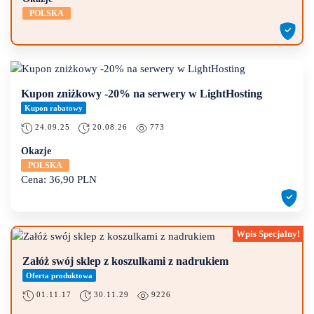
POLSKA
Kupon zniżkowy -20% na serwery w LightHosting
Kupon rabatowy
24.09.25
20.08.26
773
Okazje
POLSKA
Cena:
36,90
PLN
Załóż swój sklep z koszulkami z nadrukiem
Oferta produktowa
01.11.17
30.11.29
9226