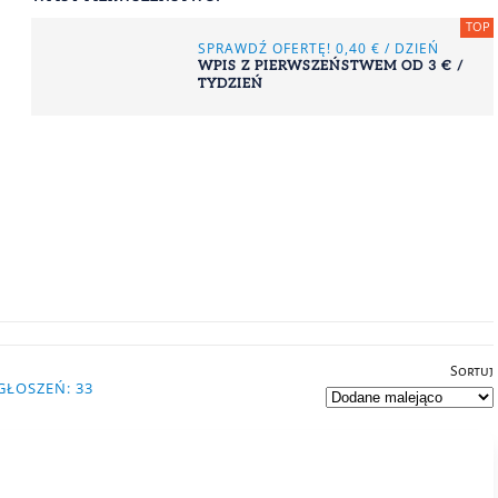
SPRAWDŹ OFERTĘ! 0,40 € / DZIEŃ
OKAZJE
WPIS Z PIERWSZEŃSTWEM OD 3 € /
WYMIENIAJ BEZPIECZNIE WALUTĘ
TYDZIEŃ
ONLINE - SKORZYSTAJ Z PROMOCJI
Sortuj
GŁOSZEŃ: 33