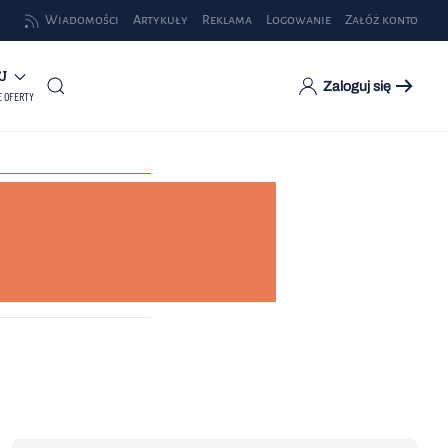
Wiadomości
Artykuły
Reklama
Logowanie
Załóż konto
EJ
Zaloguj się
E OFERTY