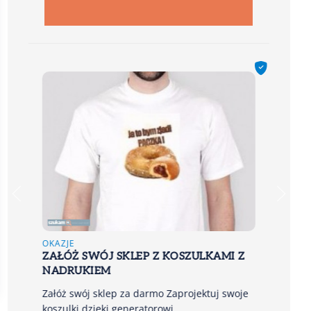
OK
WY
ON
OKAZJE
ZAŁÓŻ SWÓJ SKLEP Z KOSZULKAMI Z
Za
NADRUKIEM
ht
Załóż swój sklep za darmo Zaprojektuj swoje
koszulki dzięki generatorowi…