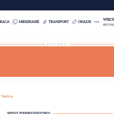
WIĘC
PRACA
MIESZKANIE
TRANSPORT
OKAZJE
WSZYSTKI
REKLAMA
Telefony
WPISY PIERWSZEŃSTWO!