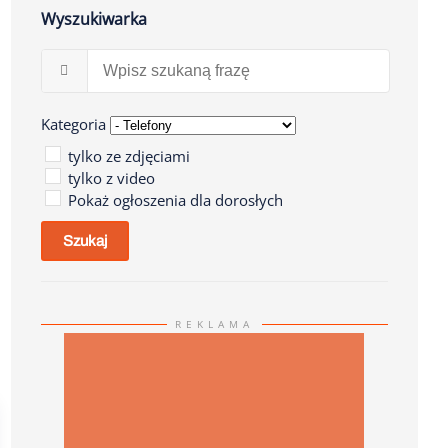
Wyszukiwarka
SPRAWDŹ OFERTĘ! 0,70 € / DZIEŃ
OKAZJA! WPIS SPECJALNY OD 5 €
ZA TYDZIEŃ
Kategoria
tylko ze zdjęciami
tylko z video
Pokaż ogłoszenia dla dorosłych
Szukaj
REKLAMA