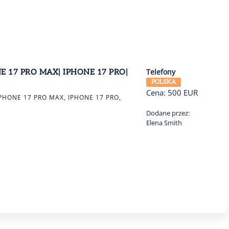
Telefony
E 17 PRO MAX| IPHONE 17 PRO|
POLSKA
Cena:
500
EUR
PHONE 17 PRO MAX, IPHONE 17 PRO,
Dodane przez:
8
Elena Smith
OKAZJE
KAMPANIA BANEROWA W SZUKAM.NL
DO 50% TANIEJ - AKC…
Oferta specjalna - kampanie banerowe w
Szukam.nl z rabatem. PROMOCJA - PAKIE…