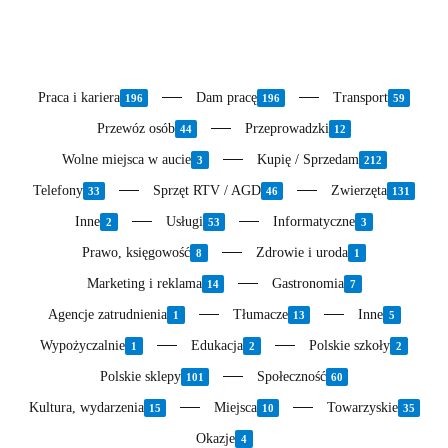
Praca i kariera
Dam pracę
Transport
196
196
59
Przewóz osób
Przeprowadzki
44
12
Wolne miejsca w aucie
Kupię / Sprzedam
3
212
Telefony
Sprzęt RTV / AGD
Zwierzęta
33
46
131
Inne
Usługi
Informatyczne
2
53
3
Prawo, księgowość
Zdrowie i uroda
8
1
Marketing i reklama
Gastronomia
14
7
Agencje zatrudnienia
Tłumacze
Inne
1
13
5
Wypożyczalnie
Edukacja
Polskie szkoły
1
2
2
Polskie sklepy
Społeczność
101
60
Kultura, wydarzenia
Miejsca
Towarzyskie
15
10
35
Okazje
4