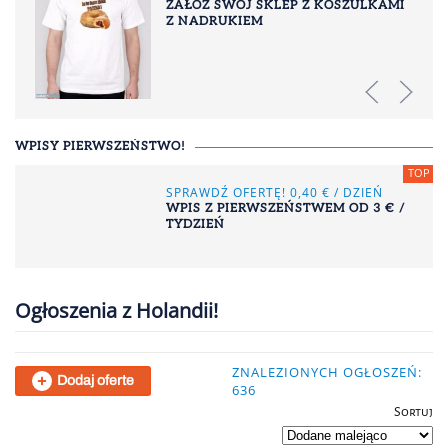
ZAŁÓŻ SWÓJ SKLEP Z KOSZULKAMI
Z NADRUKIEM
WPISY PIERWSZEŃSTWO!
SPRAWDŹ OFERTĘ! 0,40 € / DZIEŃ
WPIS Z PIERWSZEŃSTWEM OD 3 € /
TYDZIEŃ
Ogłoszenia z Holandii!
ZNALEZIONYCH OGŁOSZEŃ:
Dodaj oferte
636
Sortuj