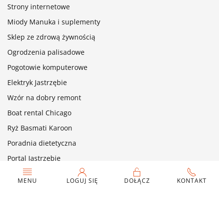
Strony internetowe
Miody Manuka i suplementy
Sklep ze zdrową żywnością
Ogrodzenia palisadowe
Pogotowie komputerowe
Elektryk Jastrzębie
Wzór na dobry remont
Boat rental Chicago
Ryż Basmati Karoon
Poradnia dietetyczna
Portal Jastrzębie
Twój link od 100 zł/msc
MENU
LOGUJ SIĘ
DOŁĄCZ
KONTAKT
©
2026
Szukam.nl © Wszelkie prawa zastrzeżone | All rights
reserved. Wydawcą Serwisu Szukam.nl jest firma Ahoj.pro -