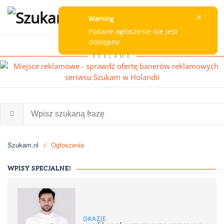
×
Warning
Przejdź do głównej treści
Podane ogłoszenie nie jest
dostępne
REKLAMA
Szukam.nl
Ogłoszenia
WPISY SPECJALNE!
OKAZJE