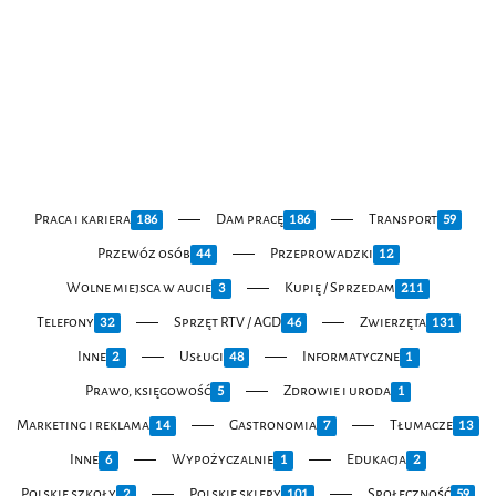
Praca i kariera
Dam pracę
Transport
186
186
59
Przewóz osób
Przeprowadzki
44
12
Wolne miejsca w aucie
Kupię / Sprzedam
3
211
Telefony
Sprzęt RTV / AGD
Zwierzęta
32
46
131
Inne
Usługi
Informatyczne
2
48
1
Prawo, księgowość
Zdrowie i uroda
5
1
Marketing i reklama
Gastronomia
Tłumacze
14
7
13
Inne
Wypożyczalnie
Edukacja
6
1
2
Polskie szkoły
Polskie sklepy
Społeczność
2
101
59