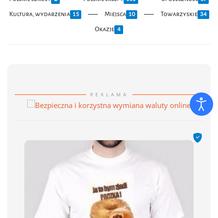
Kultura, wydarzenia
Miejsca
Towarzyskie
15
10
34
Okazje
4
REKLAMA