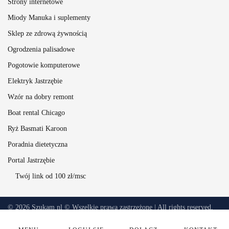
Strony internetowe
Miody Manuka i suplementy
Sklep ze zdrową żywnością
Ogrodzenia palisadowe
Pogotowie komputerowe
Elektryk Jastrzębie
Wzór na dobry remont
Boat rental Chicago
Ryż Basmati Karoon
Poradnia dietetyczna
Portal Jastrzębie
Twój link od 100 zł/msc
©
2026
Szukam.nl © Wszelkie prawa zastrzeżone | All rights reserved.
Wydawcą Serwisu Szukam.nl jest firma Ahoj.pro -
Strony internetowe z
pasją
!