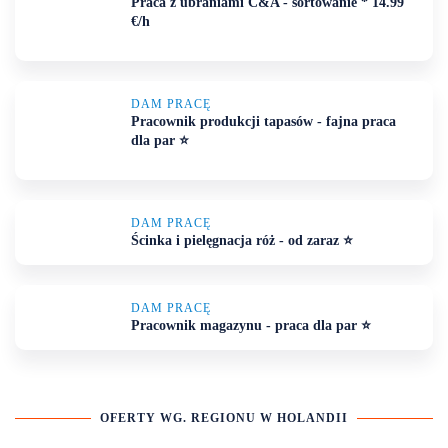
Praca z ubraniami C&A - sortowanie * 14.99
€/h
DAM PRACĘ
Pracownik produkcji tapasów - fajna praca
dla par ⭐️
DAM PRACĘ
Ścinka i pielęgnacja róż - od zaraz ⭐️
DAM PRACĘ
Pracownik magazynu - praca dla par ⭐️
OFERTY WG. REGIONU W HOLANDII