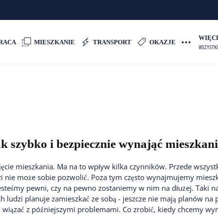
WIĘC
RACA
MIESZKANIE
TRANSPORT
OKAZJE
WSZYSTKI
k szybko i bezpiecznie wynająć mieszkan
ęcie mieszkania. Ma na to wpływ kilka czynników. Przede wszystk
dzi nie może sobie pozwolić. Poza tym często wynajmujemy miesz
jesteśmy pewni, czy na pewno zostaniemy w nim na dłużej. Taki n
ludzi planuje zamieszkać ze sobą - jeszcze nie mają planów na 
 wiązać z późniejszymi problemami. Co zrobić, kiedy chcemy wyn