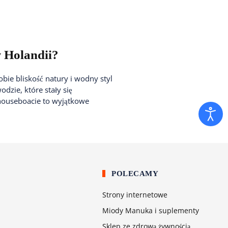
w Holandii?
obie bliskość natury i wodny styl
dzie, które stały się
houseboacie to wyjątkowe
S
POLECAMY
Strony internetowe
Miody Manuka i suplementy
Sklep ze zdrową żywnością