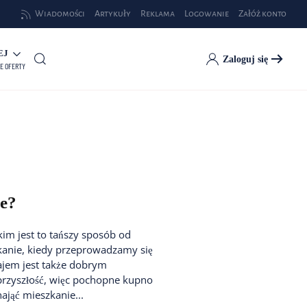
Wiadomości
Artykuły
Reklama
Logowanie
Załóż konto
EJ
Zaloguj się
E OFERTY
ie?
im jest to tańszy sposób od
kanie, kiedy przeprowadzamy się
ajem jest także dobrym
przyszłość, więc pochopne kupno
ająć mieszkanie...