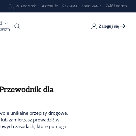
Wiadomości
Artykuły
Reklama
Logowanie
Załóż konto
EJ
Zaloguj się
E OFERTY
 Przewodnik dla
woje unikalne przepisy drogowe,
i lub zamierzasz prowadzić w
czowych zasadach, które pomogą