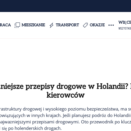
WIĘC
PRACA
MIESZKANIE
TRANSPORT
OKAZJE
WSZYSTKI
żniejsze przepisy drogowe w Holandii?
kierowców
frastruktury drogowej i wysokiego poziomu bezpieczeństwa, ma s
owiązujących w innych krajach. Jeśli planujesz podróż do Holandi
z najważniejszymi przepisami drogowymi. Oto przewodnik po klu
ć się po holenderskich drogach.