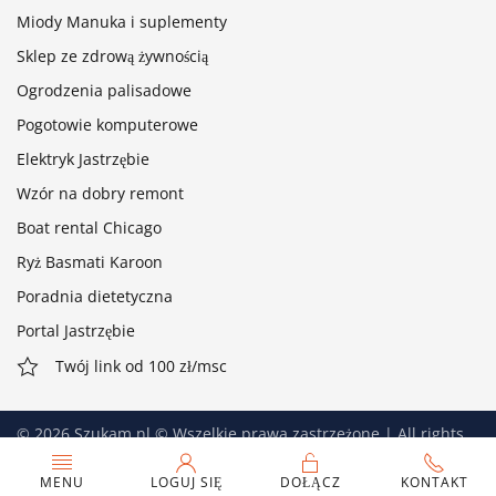
Miody Manuka i suplementy
Sklep ze zdrową żywnością
Ogrodzenia palisadowe
Pogotowie komputerowe
Elektryk Jastrzębie
Wzór na dobry remont
Boat rental Chicago
Ryż Basmati Karoon
Poradnia dietetyczna
Portal Jastrzębie
Twój link od 100 zł/msc
©
2026
Szukam.nl © Wszelkie prawa zastrzeżone | All rights
reserved. Wydawcą Serwisu Szukam.nl jest firma Ahoj.pro -
Strony internetowe z pasją
!
MENU
LOGUJ SIĘ
DOŁĄCZ
KONTAKT