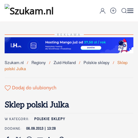
Przejdź do głównej treści
REKLAMA
Szukam.nl
Regiony
Zuid-Holland
Polskie sklepy
Sklep
polski Julka
Dodaj do ulubionych
Sklep polski Julka
POLSKIE SKLEPY
W KATEGORII:
06.09.2013 | 13:28
DODANE: