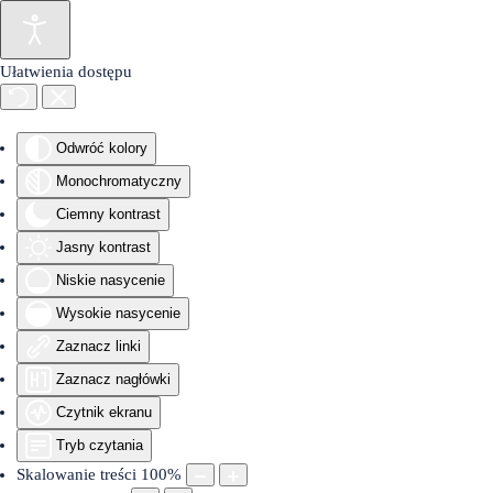
Przejdź do głównej treści
Ułatwienia dostępu
Odwróć kolory
Monochromatyczny
Ciemny kontrast
Jasny kontrast
Niskie nasycenie
Wysokie nasycenie
Zaznacz linki
Zaznacz nagłówki
Czytnik ekranu
Tryb czytania
Skalowanie treści
100
%