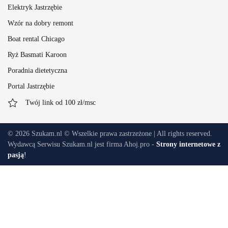
Elektryk Jastrzębie
Wzór na dobry remont
Boat rental Chicago
Ryż Basmati Karoon
Poradnia dietetyczna
Portal Jastrzębie
Twój link od 100 zł/msc
©
2026
Szukam.nl © Wszelkie prawa zastrzeżone | All rights reserved.
Wydawcą Serwisu Szukam.nl jest firma Ahoj.pro -
Strony internetowe z
pasją
!
To ogłoszenie wygasło
lub zostało zablokowane!