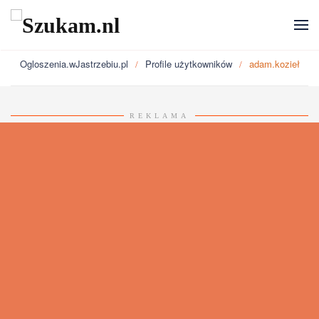
Przejdź do głównej treści
Ogloszenia.wJastrzebiu.pl
Profile użytkowników
adam.kozieł
REKLAMA