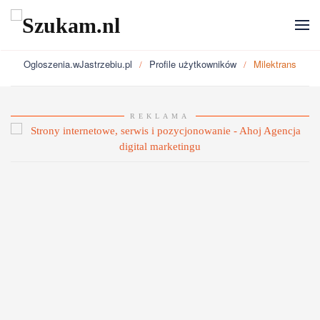
Przejdź do głównej treści
Ogloszenia.wJastrzebiu.pl
Profile użytkowników
Milektrans
REKLAMA