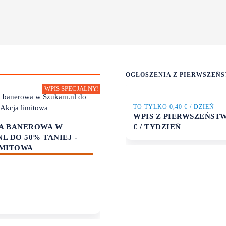
OGŁOSZENIA Z PIERWSZEŃ
TO TYLKO 0,40 € / DZIEŃ
WPIS Z PIERWSZEŃST
A BANEROWA W
€ / TYDZIEŃ
L DO 50% TANIEJ -
IMITOWA
OKAZJE
ZAŁÓŻ SWÓJ SKLEP Z
KOSZULKAMI Z NADRUK