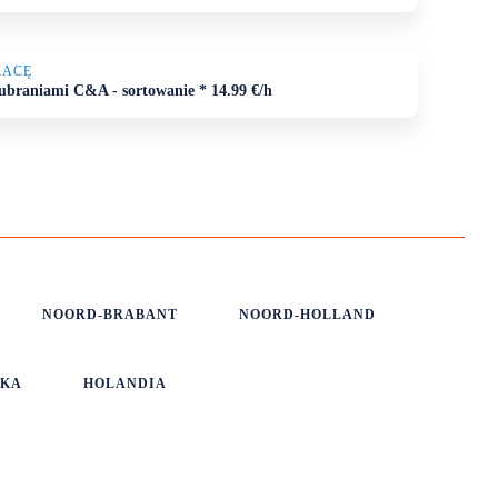
RACĘ
ubraniami C&A - sortowanie * 14.99 €/h
NOORD-BRABANT
NOORD-HOLLAND
SKA
HOLANDIA