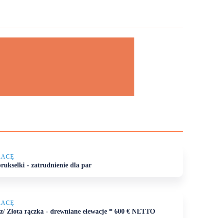
RACĘ
rukselki - zatrudnienie dla par
RACĘ
z/ Złota rączka - drewniane elewacje * 600 € NETTO