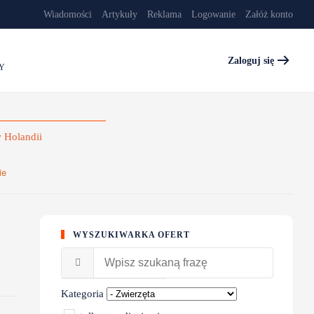
Wiadomości
Artykuły
Reklama
Logowanie
Załóż konto
Zaloguj się
Y
ie
WYSZUKIWARKA OFERT
Kategoria