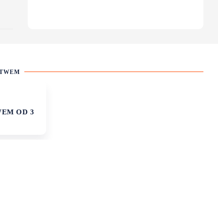
STWEM
WEM OD 3
OKAZJE
WYMIENIAJ BEZPIECZNIE
IEM
WALUTĘ ONLINE - SKORZYSTAJ
Z PROMOCJI