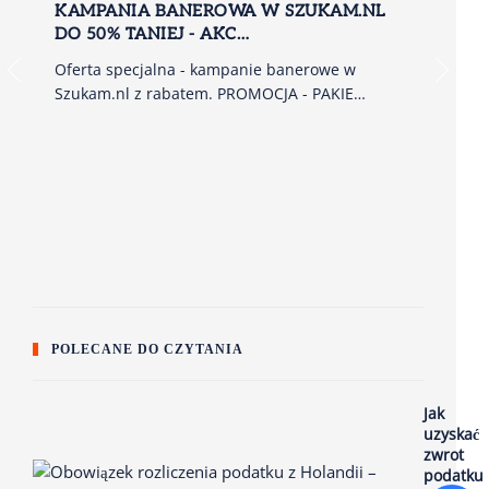
KAMPANIA BANEROWA W SZUKAM.NL
DO 50% TANIEJ - AKC…
Oferta specjalna - kampanie banerowe w
Szukam.nl z rabatem. PROMOCJA - PAKIE…
OK
WY
ON
Zar
ht
POLECANE DO CZYTANIA
Jak
uzyskać
zwrot
podatku