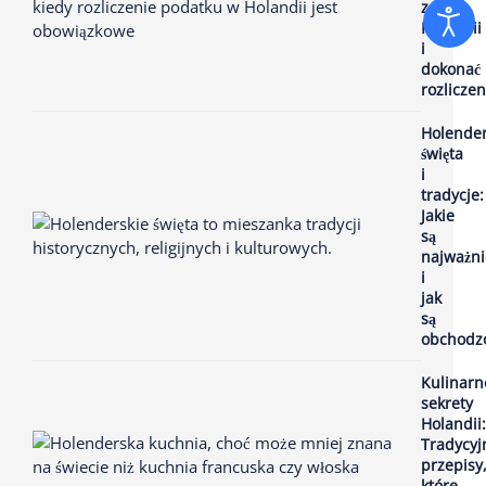
z
Holandii
i
dokonać
rozliczen
Holender
święta
i
tradycje:
Jakie
są
najważni
i
jak
są
obchodz
Kulinarn
sekrety
Holandii:
Tradycyj
przepisy
które