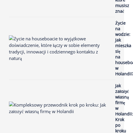
musisz
znać
Życie
na
wodzie:
Jak
mieszka
się
na
housebo
w
Holandii
Jak
założyć
własną
firmę
w
Holandii:
Krok
po
kroku