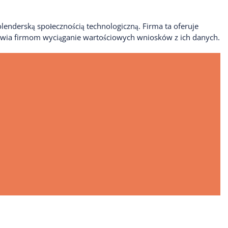
ZAŁÓŻ SWÓJ SKLEP Z KOSZULKAMI Z
NADRUKIEM
lenderską społecznością technologiczną. Firma ta oferuje
Załóż swój sklep za darmo Zaprojektuj swoje
iwia firmom wyciąganie wartościowych wniosków z ich danych.
koszulki dzięki generatorowi…