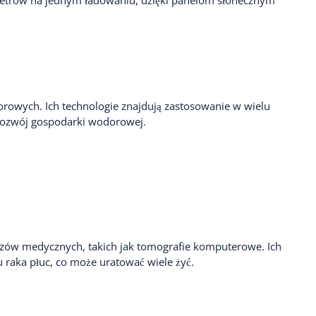
metrów na jednym ładowaniu, dzięki panelom słonecznym
rowych. Ich technologie znajdują zastosowanie w wielu
c rozwój gospodarki wodorowej.
razów medycznych, takich jak tomografie komputerowe. Ich
raka płuc, co może uratować wiele żyć.
OKAZJE