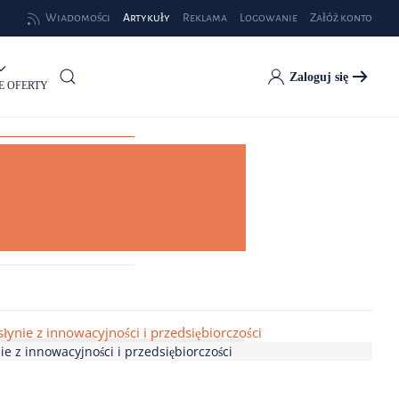
Wiadomości
Artykuły
Reklama
Logowanie
Załóż konto
Zaloguj się
E OFERTY
ie z innowacyjności i przedsiębiorczości