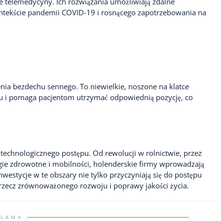
ie telemedycyny. Ich rozwiązania umożliwiają zdalne
ontekście pandemii COVID-19 i rosnącego zapotrzebowania na
nia bezdechu sennego. To niewielkie, noszone na klatce
snu i pomaga pacjentom utrzymać odpowiednią pozycję, co
 technologicznego postępu. Od rewolucji w rolnictwie, przez
ogie zdrowotne i mobilności, holenderskie firmy wprowadzają
nwestycje w te obszary nie tylko przyczyniają się do postępu
a rzecz zrównoważonego rozwoju i poprawy jakości życia.
KLAMA