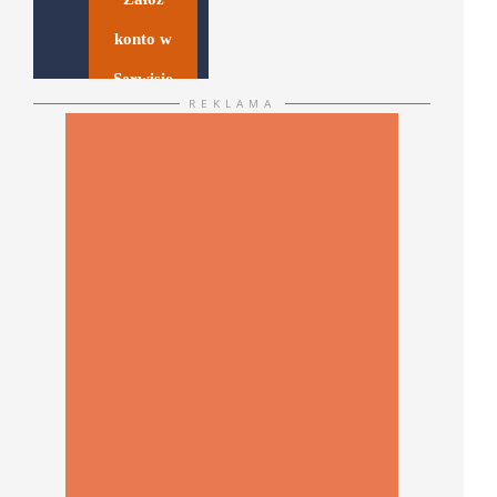
konto w
Serwisie
REKLAMA