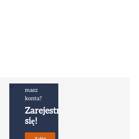
Nie
masz
konta?
Zarejestruj
się!
Załóż