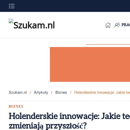
Przejdź do głównej treści
PRA
Szukam.nl
Artykuły
Biznes
Holenderskie innowacje: Jakie t
BIZNES
Holenderskie innowacje: Jakie t
zmieniają przyszłość?