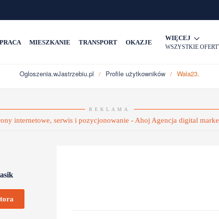
WIĘCEJ
PRACA
MIESZKANIE
TRANSPORT
OKAZJE
WSZYSTKIE OFERT
Ogloszenia.wJastrzebiu.pl
Profile użytkowników
Wala23.
REKLAMA
asik
tora