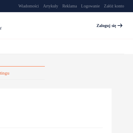
Wiadomości
Artykuły
Reklama
Logowanie
Załóż konto
Zaloguj się
Y