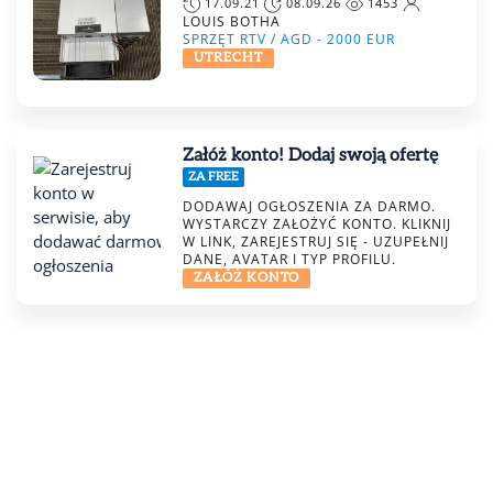
17.09.21
08.09.26
1453
LOUIS BOTHA
SPRZĘT RTV / AGD -
2000
EUR
UTRECHT
Załóż konto! Dodaj swoją ofertę
ZA FREE
DODAWAJ OGŁOSZENIA ZA DARMO.
WYSTARCZY ZAŁOŻYĆ KONTO. KLIKNIJ
W LINK, ZAREJESTRUJ SIĘ - UZUPEŁNIJ
DANE, AVATAR I TYP PROFILU.
ZAŁÓŻ KONTO