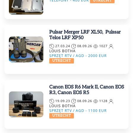
TELEFONY -
400
EUR
UTRECHT
Pulsar Merger LRF XL50, Pulssar
Telos LRF XP50
27.03.24
08.09.26
1027
LOUIS BOTHA
SPRZĘT RTV / AGD -
2000
EUR
UTRECHT
Canon EOS R6 Mark II, Canon EOS
R3, Canon EOS R5
19.09.23
08.09.26
1128
LOUIS BOTHA
SPRZĘT RTV / AGD -
1100
EUR
UTRECHT