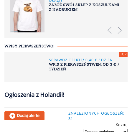
OKAZJE
ZAŁÓŻ SWÓJ SKLEP Z KOSZULKAMI
Z NADRUKIEM
WPISY PIERWSZEŃSTWO!
SPRAWDŹ OFERTĘ! 0,40 € / DZIEŃ
WPIS Z PIERWSZEŃSTWEM OD 3 € /
TYDZIEŃ
Ogłoszenia z Holandii!
ZNALEZIONYCH OGŁOSZEŃ:
Dodaj oferte
31
Sortuj