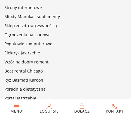
Strony internetowe
Miody Manuka i suplementy
Sklep ze zdrową żywnością
Ogrodzenia palisadowe
Pogotowie komputerowe
Elektryk Jastrzębie
Wzór na dobry remont
Boat rental Chicago
Ryż Basmati Karoon
Poradnia dietetyczna
Portal Jastrzębie
Twój link od 100 zł/msc
MENU
LOGUJ SIĘ
DOŁĄCZ
KONTAKT
©
2026
Szukam.nl © Wszelkie prawa zastrzeżone | All rights