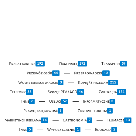
Praca i kariera
Dam pracę
Transport
192
192
59
Przewóz osób
Przeprowadzki
44
12
Wolne miejsca w aucie
Kupię / Sprzedam
3
212
Telefony
Sprzęt RTV / AGD
Zwierzęta
33
46
131
Inne
Usługi
Informatyczne
2
52
3
Prawo, księgowość
Zdrowie i uroda
8
1
Marketing i reklama
Gastronomia
Tłumacze
14
7
13
Inne
Wypożyczalnie
Edukacja
5
1
2