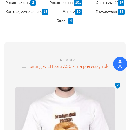
Polskie szkoły
Polskie sklepy
Społeczność
2
101
59
Kultura, wydarzenia
Miejsca
Towarzyskie
15
10
34
Okazje
4
REKLAMA