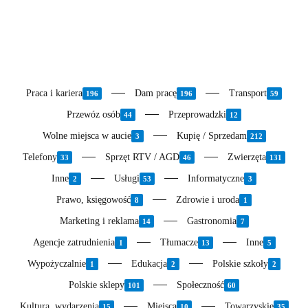
Praca i kariera
Dam pracę
Transport
196
196
59
Przewóz osób
Przeprowadzki
44
12
Wolne miejsca w aucie
Kupię / Sprzedam
3
212
Telefony
Sprzęt RTV / AGD
Zwierzęta
33
46
131
Inne
Usługi
Informatyczne
2
53
3
Prawo, księgowość
Zdrowie i uroda
8
1
Marketing i reklama
Gastronomia
14
7
Agencje zatrudnienia
Tłumacze
Inne
1
13
5
Wypożyczalnie
Edukacja
Polskie szkoły
1
2
2
Polskie sklepy
Społeczność
101
60
Kultura, wydarzenia
Miejsca
Towarzyskie
15
10
35