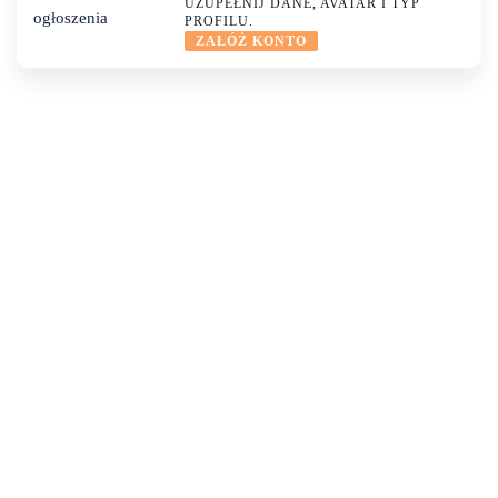
UZUPEŁNIJ DANE, AVATAR I TYP
PROFILU.
ZAŁÓŻ KONTO