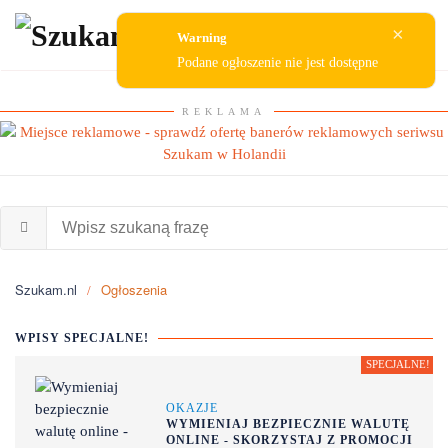
×
Warning
Przejdź do głównej treści
Podane ogłoszenie nie jest dostępne
REKLAMA
Szukam.nl
Ogłoszenia
WPISY SPECJALNE!
OKAZJE
WYMIENIAJ BEZPIECZNIE WALUTĘ
ONLINE - SKORZYSTAJ Z PROMOCJI